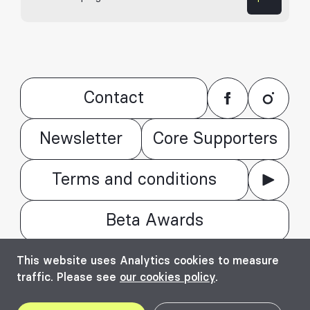
Contact
Newsletter
Core Supporters
Terms and conditions
Beta Awards
© Bienala timișoreană de arhitectură Beta
This website uses Analytics cookies to measure
2016 - 2026. All rights reserved.
traffic. Please see
our cookies policy
.
Top