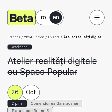
ro
en
Editions
/
2024 Edition
/
Events
/
Atelier realități digitale cu Space Popular
workshop
Atelier realități digitale
cu Space Popular
26
Oct
2 p.m.
Comenduirea Garnizoanei
Piața Libertății nr. 5