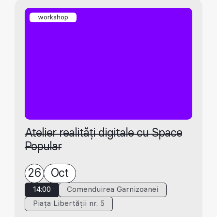
workshop
Atelier realități digitale cu Space
Popular
26
Oct
14:00
Comenduirea Garnizoanei
Piața Libertății nr. 5