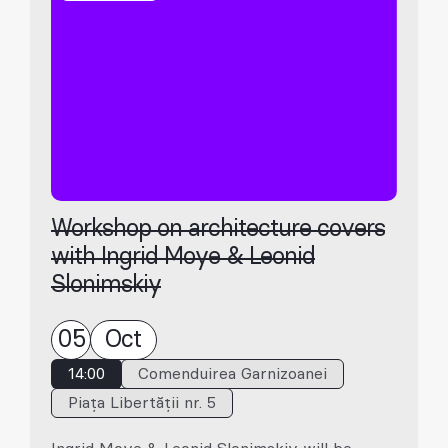
Workshop on architecture covers
with Ingrid Moye & Leonid
Slonimskiy
05
Oct
14:00
Comenduirea Garnizoanei
Piața Libertății nr. 5