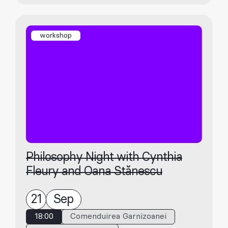
workshop
Philosophy Night with Cynthia
Fleury and Oana Stănescu
21
Sep
18:00
Comenduirea Garnizoanei