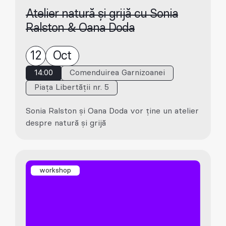
Atelier natură și grijă cu Sonia
Ralston & Oana Doda
12
Oct
14:00
Comenduirea Garnizoanei
Piața Libertății nr. 5
Sonia Ralston și Oana Doda vor ține un atelier
despre natură și grijă
workshop