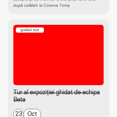
după celălalt la Cinema Timiș
guided tour
Tur al expoziției ghidat de echipa
Beta
23
Oct