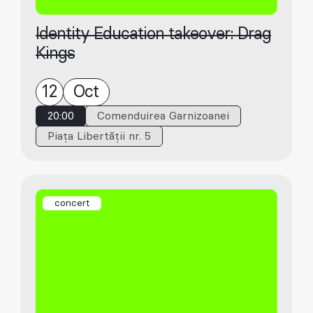
Identity Education takeover: Drag
Kings
12
Oct
20:00
Comenduirea Garnizoanei
Piața Libertății nr. 5
concert