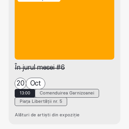
În jurul mesei #6
20
Oct
13:00
Comenduirea Garnizoanei
Piața Libertății nr. 5
Alături de artiști din expoziție