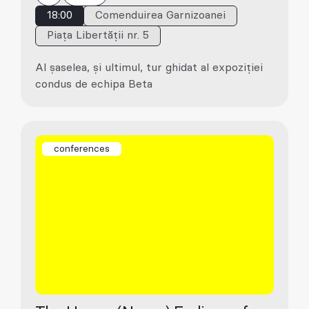
18:00
Comenduirea Garnizoanei
Piața Libertății nr. 5
Al șaselea, și ultimul, tur ghidat al expoziției
condus de echipa Beta
conferences