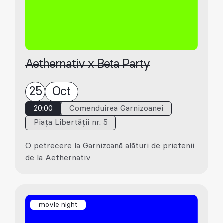
Aethernativ x Beta Party
25
Oct
20:00
Comenduirea Garnizoanei
Piața Libertății nr. 5
O petrecere la Garnizoană alături de prietenii
de la Aethernativ
movie night