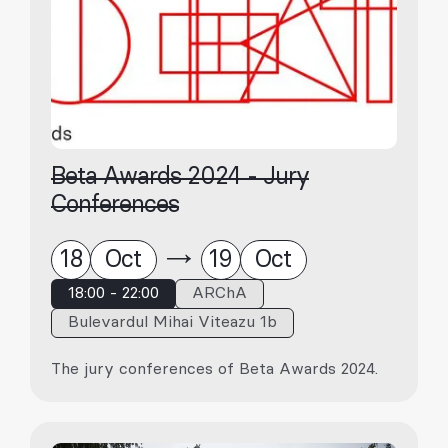
Beta Awards 2024 - Jury
Conferences
18
Oct
19
Oct
18:00 - 22:00
ARChA
Bulevardul Mihai Viteazu 1b
The jury conferences of Beta Awards 2024.