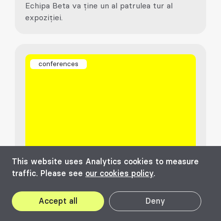
Echipa Beta va ține un al patrulea tur al
expoziției.
conferences
This website uses Analytics cookies to measure
traffic. Please see
our cookies policy
.
Cover-urile ca sisteme climatice -
Dialog între Florencia Collo și
Accept all
Deny
Alexandra Trofin