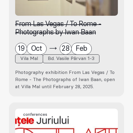
From Las Vegas / To Rome -
Photographs by Iwan Baan
19
Oct
28
Feb
Vila Mal
Bd. Vasile Pârvan 1-3
Photography exhibition From Las Vegas / To
Rome - The Photographs of Iwan Baan, open
at Villa Mal until February 28, 2025.
conferences