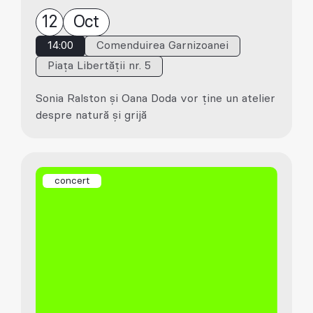
12
Oct
14:00
Comenduirea Garnizoanei
Piața Libertății nr. 5
Sonia Ralston și Oana Doda vor ține un atelier
despre natură și grijă
concert