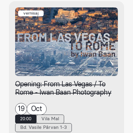
vernisaj
Opening: From Las Vegas / To
Rome - Iwan Baan Photography
19
Oct
20:00
Vila Mal
Bd. Vasile Pârvan 1-3