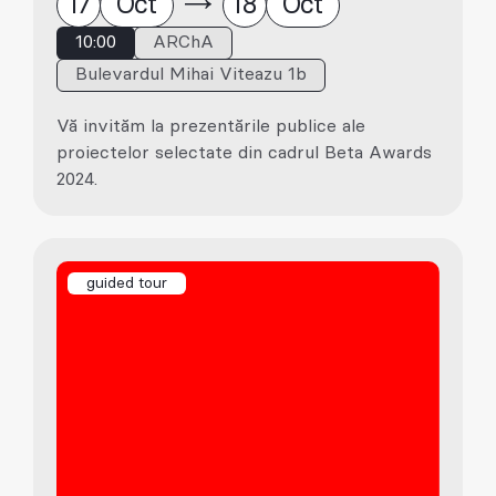
17
Oct
18
Oct
10:00
ARChA
Bulevardul Mihai Viteazu 1b
Vă invităm la prezentările publice ale
proiectelor selectate din cadrul Beta Awards
2024.
guided tour