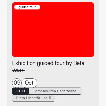
guided tour
Exhibition guided tour by Beta
team
09
Oct
18:00
Comenduirea Garnizoanei
Piața Libertății nr. 5