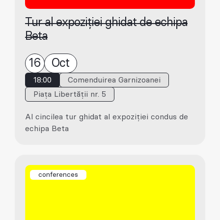
Tur al expoziției ghidat de echipa
Beta
16
Oct
18:00
Comenduirea Garnizoanei
Piața Libertății nr. 5
Al cincilea tur ghidat al expoziției condus de
echipa Beta
conferences