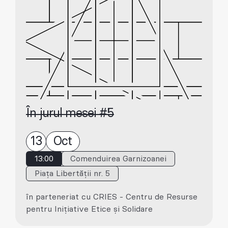
În jurul mesei #5
13
Oct
13:00
Comenduirea Garnizoanei
Piața Libertății nr. 5
în parteneriat cu CRIES - Centru de Resurse
pentru Inițiative Etice și Solidare