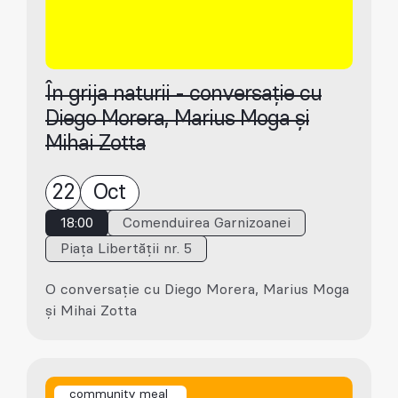
În grija naturii - conversație cu
Diego Morera, Marius Moga și
Mihai Zotta
22
Oct
18:00
Comenduirea Garnizoanei
Piața Libertății nr. 5
O conversație cu Diego Morera, Marius Moga
și Mihai Zotta
community meal