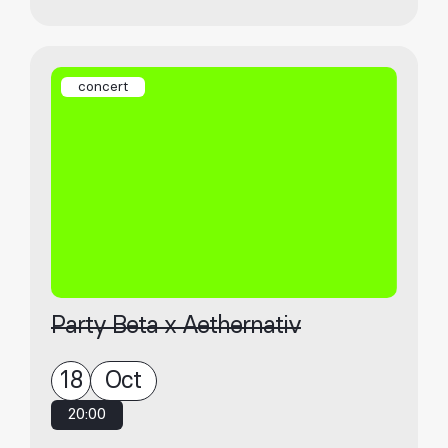
concert
Party Beta x Aethernativ
18
Oct
20:00