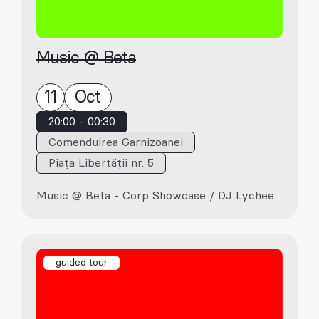
Music @ Beta
11
Oct
20:00 - 00:30
Comenduirea Garnizoanei
Piața Libertății nr. 5
Music @ Beta - Corp Showcase / DJ Lychee
guided tour