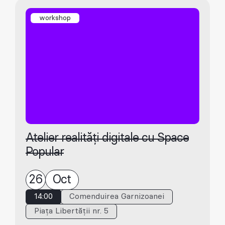
workshop
Atelier realități digitale cu Space
Popular
26
Oct
14:00
Comenduirea Garnizoanei
Piața Libertății nr. 5