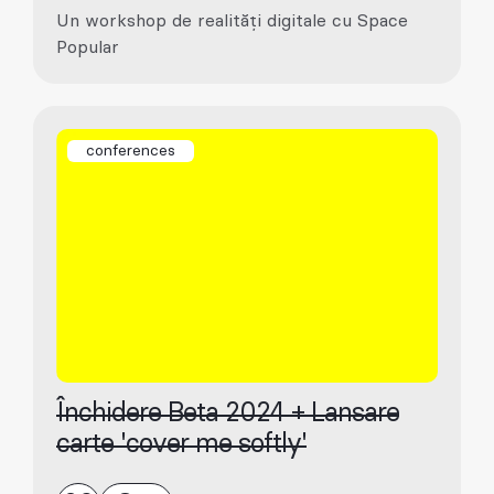
Un workshop de realități digitale cu Space
Popular
conferences
Închidere Beta 2024 + Lansare
carte 'cover me softly'