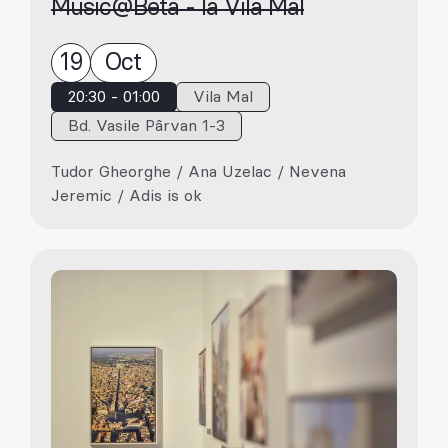
Music@Beta - la Vila Mal
19
Oct
20:30 - 01:00
Vila Mal
Bd. Vasile Pârvan 1-3
Tudor Gheorghe / Ana Uzelac / Nevena
Jeremic / Adis is ok