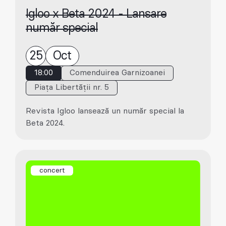
Igloo x Beta 2024 - Lansare
număr special
25
Oct
18:00
Comenduirea Garnizoanei
Piața Libertății nr. 5
Revista Igloo lansează un număr special la
Beta 2024.
concert