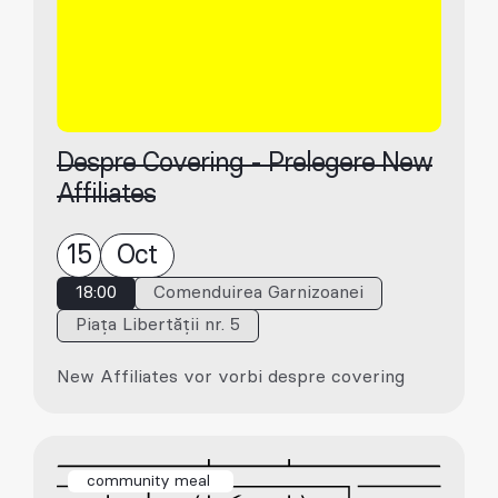
Despre Covering - Prelegere New
Affiliates
15
Oct
18:00
Comenduirea Garnizoanei
Piața Libertății nr. 5
New Affiliates vor vorbi despre covering
community meal