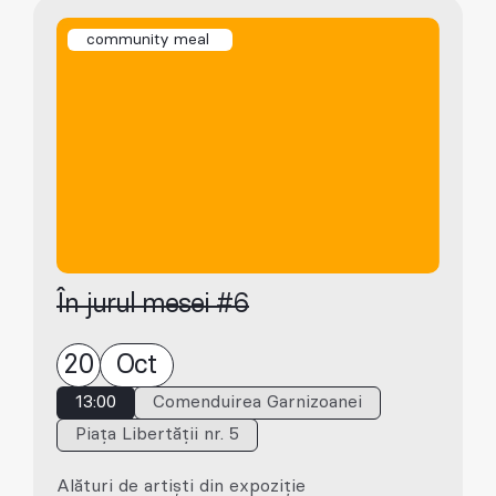
community meal
În jurul mesei #6
20
Oct
13:00
Comenduirea Garnizoanei
Piața Libertății nr. 5
Alături de artiști din expoziție