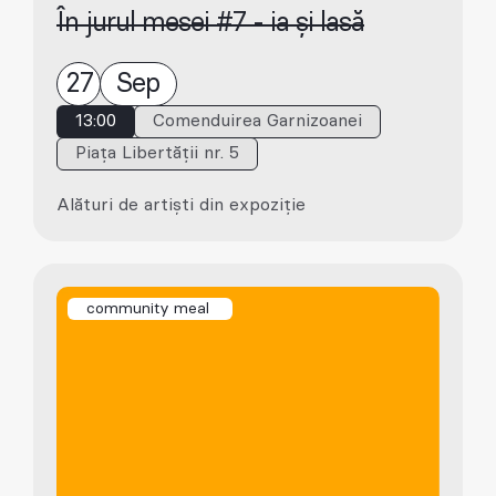
În jurul mesei #7 - ia și lasă
27
Sep
13:00
Comenduirea Garnizoanei
Piața Libertății nr. 5
Alături de artiști din expoziție
community meal