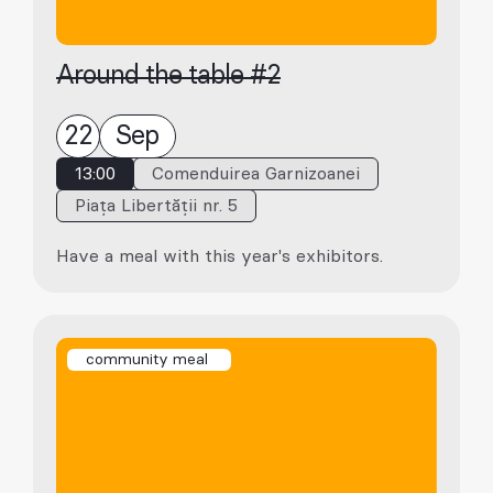
Around the table #2
22
Sep
13:00
Comenduirea Garnizoanei
Piața Libertății nr. 5
Have a meal with this year's exhibitors.
community meal