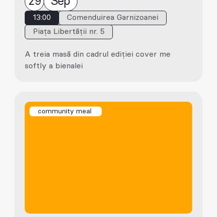
29
Sep
13:00
Comenduirea Garnizoanei
Piața Libertății nr. 5
A treia masă din cadrul ediției cover me
softly a bienalei
community meal