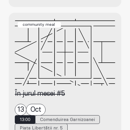
community meal
În jurul mesei #5
13
Oct
13:00
Comenduirea Garnizoanei
Piața Libertății nr. 5