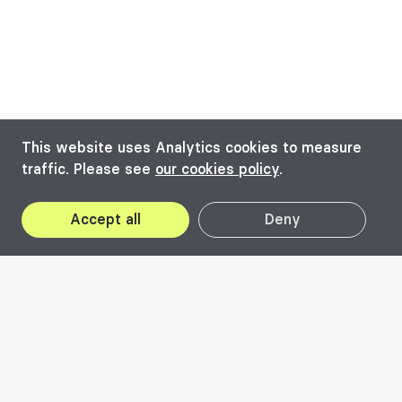
This website uses Analytics cookies to measure
Victoriei Square, Nr. 7, Timișoara
traffic. Please see
our cookies policy
.
access to toilet / sanitary group, other adaptations for
Accept all
Deny
persons with reduced mobility (lift, platform), toaletă
adaptată
Un spațiu multifuncțional modern pentru
filme, concerte și evenimente culturale, în
inima orașului