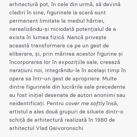
arhitectură pot, în cele din urmă, să devină
cladiri în sine, figurinele la scară sunt
permanent limitate la mediul hârtiei,
nerealizându-şi niciodată potenţialul de a
exista în lumea fizică. Nancă priveşte
această transformare ca pe un gest de
eliberare, şi, prin mărirea acestor figurine şi
încorporarea lor în expoziţiile sale, creează
naraţiuni noi, integrându-le în acelaşi timp în
opera sa într-un gest de apropriere. Multe
dintre figurinele din lucrările sale precedente
au fost iniţial desenate de autori anonimi sau
neidentificaţi. Pentru
cover me softly
însă,
artistul a ales două grupuri de siluete dintr-o
schiţă de arhitectură realizată în 1980 de
arhitectul Vlad Gaivoronschi.