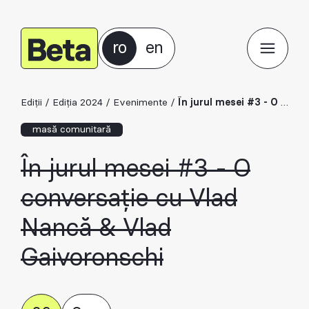
ro
en
Ediții
/
Ediția 2024
/
Evenimente
/
În jurul mesei #3 - O conversație cu Vlad Nancă & Vlad Gaivoronschi
masă comunitară
În jurul mesei #3 - O
conversație cu Vlad
Nancă & Vlad
Gaivoronschi