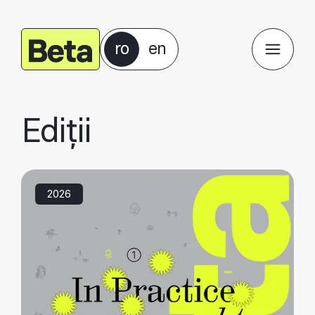
ro
en
Ediții
2026