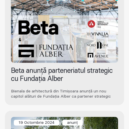
Beta anunță parteneriatul strategic
cu Fundația Alber
Bienala de arhitectură din Timișoara anunță un nou
capitol alături de Fundația Alber ca partener strategic
19 Octombrie 2024
anunț