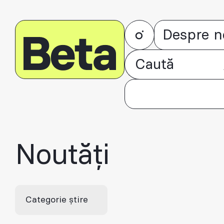
Despre n
Noutăți
Categorie știre