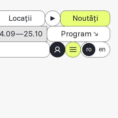
Locații
Noutăți
 04.09—25.10
Program
ro
en