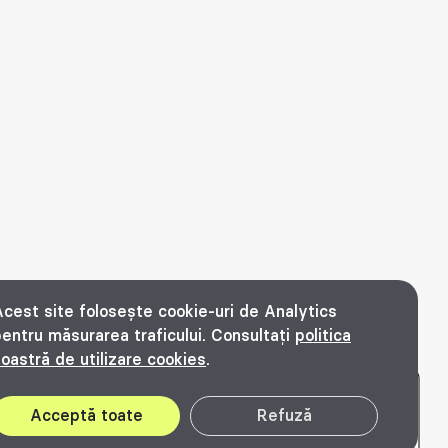
cest site folosește cookie-uri de Analytics
entru măsurarea traficului. Consultați
politica
oastră de utilizare cookies
.
© Bienala timișoreană de arhitectură Beta
2016 - 2026. All rights reserved.
Acceptă toate
Refuză