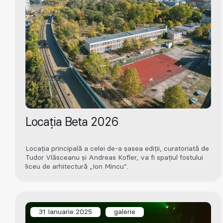
Locația Beta 2026
Locația principală a celei de-a șasea ediții, curatoriată de
Tudor Vlăsceanu și Andreas Kofler, va fi spațiul fostului
liceu de arhitectură „Ion Mincu”.
31 Ianuarie 2025
galerie