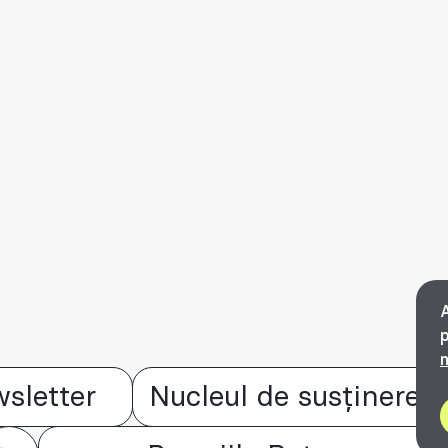
A
p
n
sletter
Nucleul de susținere