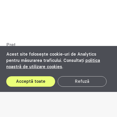
Preț
75 lei
Acest site folosește cookie-uri de Analytics
pentru măsurarea traficului. Consultați
politica
noastră de utilizare cookies
.
Disponibil la locație
Acceptă toate
Refuză
Disponibil
Another Breach in the