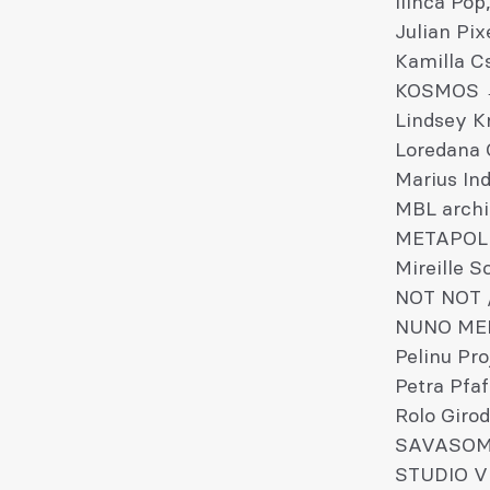
Ilinca Pop
Julian Pi
Kamilla C
KOSMOS 
Lindsey K
Loredana 
Marius In
MBL archi
METAPOL
Mireille 
NOT NOT /
NUNO ME
Pelinu Pr
Petra Pfa
Rolo Giro
SAVASOM
STUDIO V