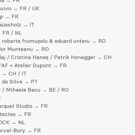
na → FR
Ruivo → FR / UK
zip → FR
 süssholz → IT
 FR / NL
 - roberta frumușelu & eduard untaru → RO
dor Munteanu → RO
laj / Cristina Haneș / Patrik Honegger → CH
AF + Atelier Dupont → FR
u → CH / IT
 da Silva → PT
 / Mihaela Bacu → BE / RO
R
arquet Studio → FR
tectes → FR
CK → NL
orval-Bory → FR