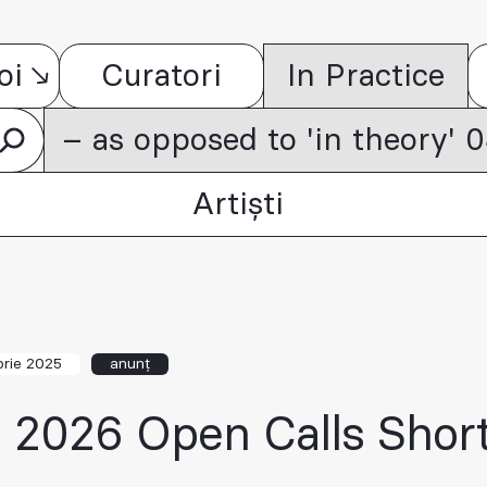
oi
Curatori
In Practice
– as opposed to 'in theory'
Artiști
rie 2025
anunț
 2026 Open Calls Short