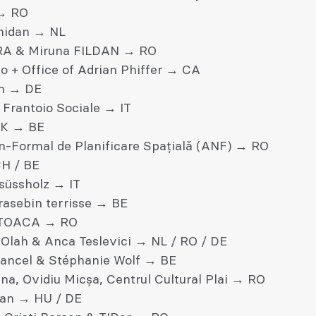
 → RO
hidan → NL
RA & Miruna FILDAN → RO
o + Office of Adrian Phiffer → CA
an → DE
rantoio Sociale → IT
EK → BE
on-Formal de Planificare Spațială (ANF) → RO
H / BE
 süssholz → IT
rasebin terrisse → BE
TOACA → RO
 Olah & Anca Teslevici → NL / RO / DE
Kancel & Stéphanie Wolf → BE
na, Ovidiu Micșa, Centrul Cultural Plai → RO
can → HU / DE