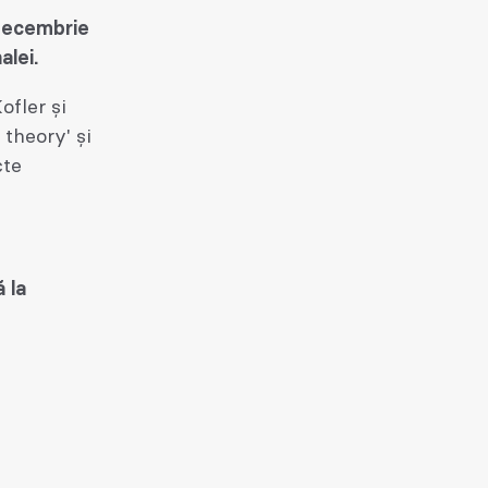
 decembrie
alei.
ofler și
 theory' și
cte
ă la