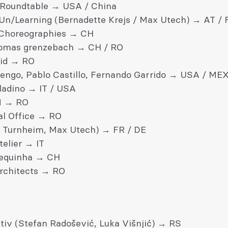
r Roundtable → USA / China
 Un/Learning (Bernadette Krejs / Max Utech) → AT / 
 Choreographies → CH
homas grenzebach → CH / RO
vid → RO
dengo, Pablo Castillo, Fernando Garrido → USA / ME
lladino → IT / USA
 → RO
al Office → RO
Turnheim, Max Utech) → FR / DE
elier → IT
Nequinha → CH
rchitects → RO
tiv (Stefan Radošević, Luka Višnjić) → RS