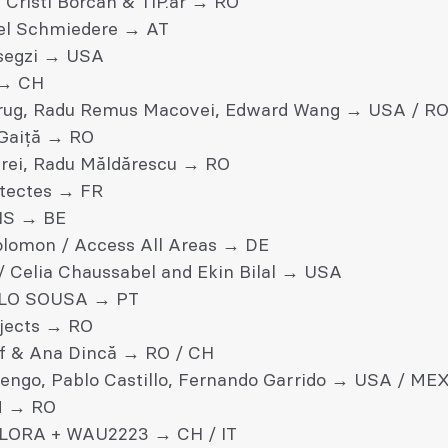
, Cristi Borcan & TIP.ar → RO
xel Schmiedere → AT
segzi → USA
→ CH
rug, Radu Remus Macovei, Edward Wang → USA / RO
Gaiță → RO
drei, Radu Măldărescu → RO
tectes → FR
IS → BE
Solomon / Access All Areas → DE
 Celia Chaussabel and Ekin Bilal → USA
LO SOUSA → PT
ojects → RO
ff & Ana Dincă → RO / CH
dengo, Pablo Castillo, Fernando Garrido → USA / ME
 → RO
LORA + WAU2223 → CH / IT