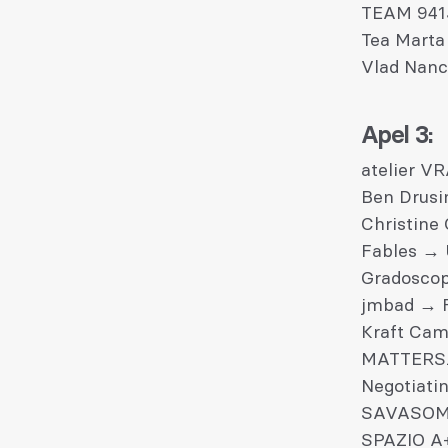
TEAM 941
Tea Marta
Vlad Nan
Apel 3:
atelier V
Ben Drusi
Christine
Fables →
Gradosco
jmbad → 
Kraft Ca
MATTERS.
Negotiati
SAVASOM
SPAZIO A