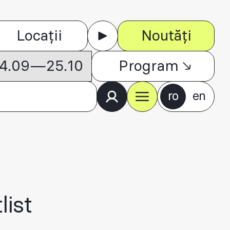
Locații
Noutăți
 04.09—25.10
Program
ro
en
list