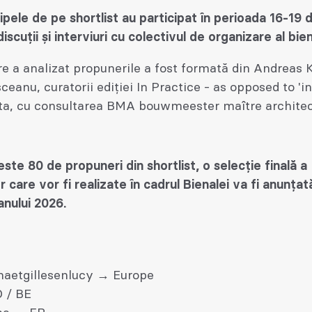
pele de pe shortlist au participat în perioada 16-19
discuții și interviuri cu colectivul de organizare al bien
e a analizat propunerile a fost formată din Andreas K
ceanu, curatorii ediției In Practice - as opposed to 'in
ta, cu consultarea BMA bouwmeester maître archite
este 80 de propuneri din shortlist, o selecție finală a
r care vor fi realizate în cadrul Bienalei va fi anunțat
anului 2026.
naetgillesenlucy → Europe
 / BE