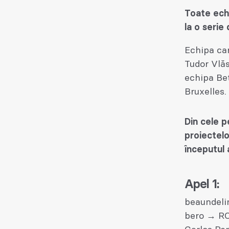
Toate echi
la o serie 
Echipa car
Tudor Vlăs
echipa Be
Bruxelles.
Din cele p
proiectelo
începutul 
Apel 1:
beaundeli
bero → RO