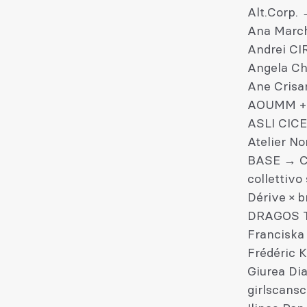
Alt.Corp.
Ana Marc
Andrei CI
Angela Ch
Ane Cris
AOUMM + F
ASLI CIC
Atelier N
BASE → C
collettivo
Dérive × b
DRAGOS 
Franciska
Frédéric 
Giurea Dia
girlscans