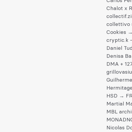
Carlos Pe
Chalot x 
collectif.
collettivo
Cookies →
cryptic.k
Daniel Tu
Denisa Ba
DMA + 127
grillovasi
Guilherme
Hermitage
HSD → F
Martial M
MBL archi
MONADNO
Nicolas D