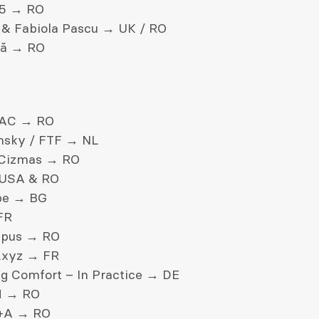
5 → RO
 & Fabiola Pascu → UK / RO
că → RO
RAC → RO
nsky / FTF → NL
 Cizmas → RO
 USA & RO
pe → BG
FR
mpus → RO
xyz → FR
ng Comfort – In Practice → DE
 → RO
+A → RO