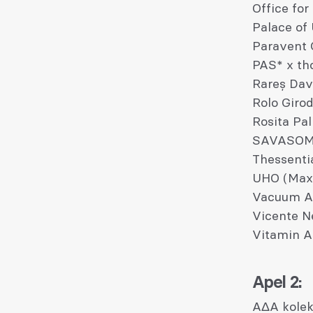
Office fo
Palace of
Paravent
PAS* x t
Rareș Da
Rolo Giro
Rosita Pa
SAVASOM
Thessenti
UHO (Max 
Vacuum At
Vicente 
Vitamin A
Apel 2:
AΔA kolek