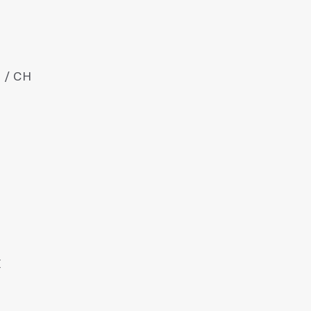
 / CH
X