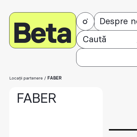
Despre n
Locații partenere
/
FABER
FABER