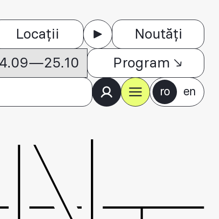
Locații
Noutăți
 04.09—25.10
Program
ro
en