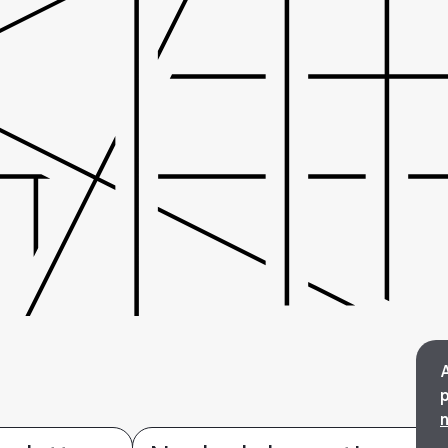
A
p
n