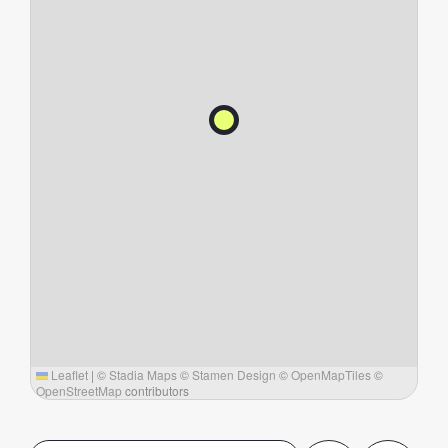
Leaflet
|
©
Stadia Maps
©
Stamen Design
©
OpenMapTiles
©
OpenStreetMap
contributors