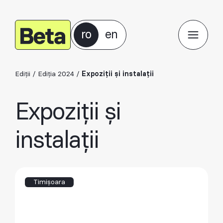
ro
en
Ediții
/
Ediția 2024
/
Expoziții și instalații
Expoziții și
instalații
Timișoara