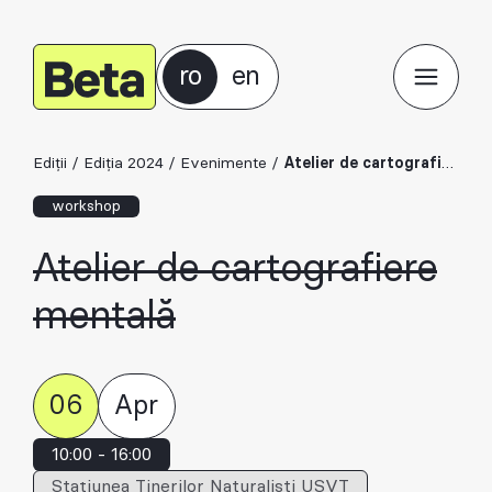
ro
en
Ediții
/
Ediția 2024
/
Evenimente
/
Atelier de cartografiere mentală
workshop
Atelier de cartografiere
mentală
06
Apr
10:00 - 16:00
Stațiunea Tinerilor Naturaliști USVT