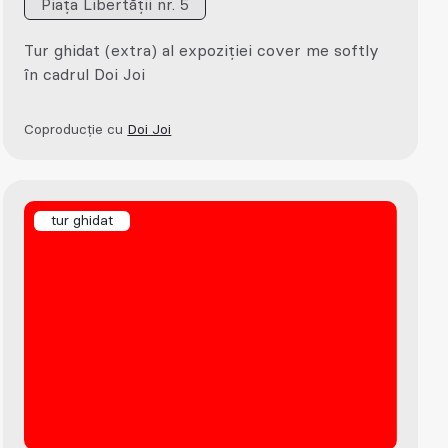
Piața Libertății nr. 5
Tur ghidat (extra) al expoziției cover me softly
în cadrul Doi Joi
Coproducție cu
Doi Joi
tur ghidat