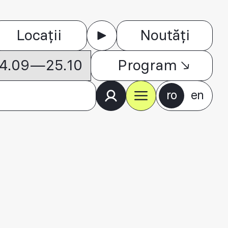
Locații
Noutăți
 04.09—25.10
Program
ro
en