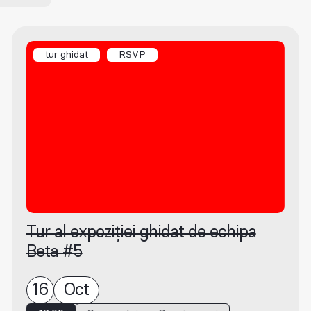
tur ghidat
RSVP
Tur al expoziției ghidat de echipa
Beta #5
16
Oct