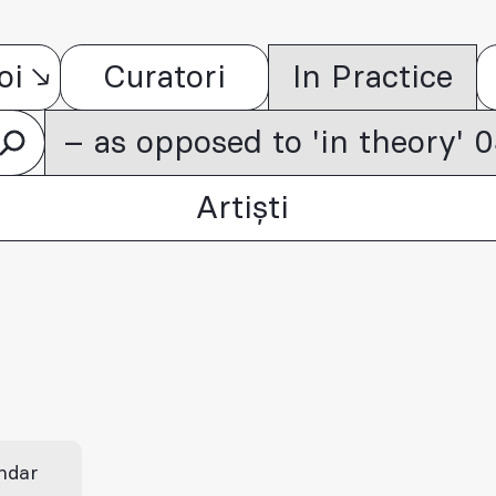
oi
Curatori
In Practice
– as opposed to 'in theory'
Artiști
ndar