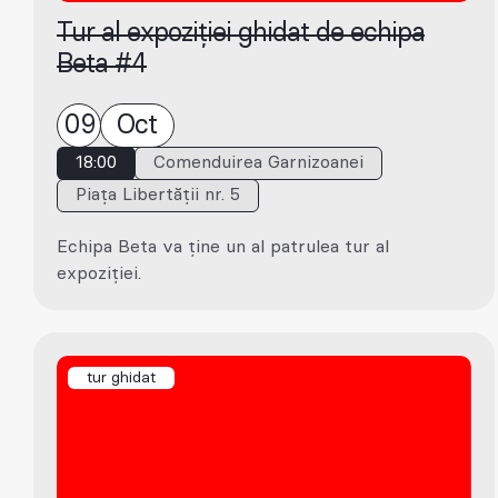
Tur al expoziției ghidat de echipa
Beta #4
09
Oct
18:00
Comenduirea Garnizoanei
Piața Libertății nr. 5
Echipa Beta va ține un al patrulea tur al
expoziției.
tur ghidat