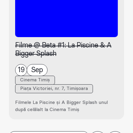
Filme @ Beta #1: La Piscine & A
Bigger Splash
19
Sep
Cinema Timiș
Piața Victoriei, nr. 7, Timișoara
Filmele La Piscine și A Bigger Splash unul
după celălalt la Cinema Timiș