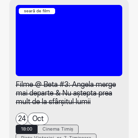
seară de film
Filme @ Beta #3: Angela merge
mai departe & Nu aștepta prea
mult de la sfârșitul lumii
24
Oct
18:00
Cinema Timiș