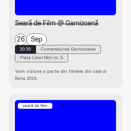
Seară de Film @ Garnizoană
26
Sep
20:30
Comenduirea Garnizoanei
Piața Libertății nr. 5
Vom viziona o parte din filmele din cadrul
Beta 2024.
seară de film