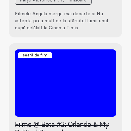
Piața Victoriei, nr. 7, Timișoara
Filmele Angela merge mai departe și Nu
aștepta prea mult de la sfârșitul lumii unul
după celălalt la Cinema Timiș
seară de film
Filme @ Beta #2: Orlando & My