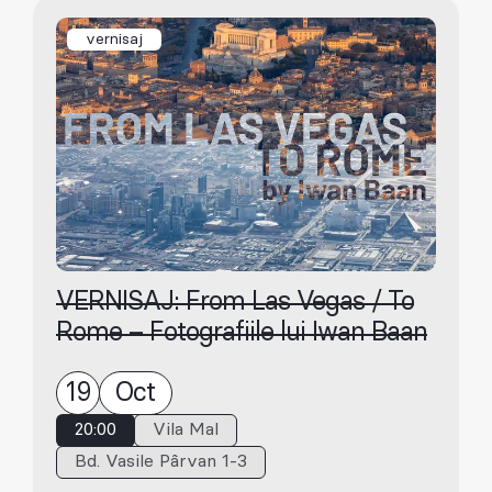
vernisaj
VERNISAJ: From Las Vegas / To
Rome – Fotografiile lui Iwan Baan
19
Oct
20:00
Vila Mal
Bd. Vasile Pârvan 1-3