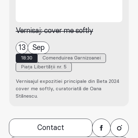
Vernisaj: cover me softly
13
Sep
18:30
Comenduirea Garnizoanei
Piața Libertății nr. 5
Vernisajul expozitiei principale din Beta 2024
cover me softly, curatoriată de Oana
Stănescu.
Contact