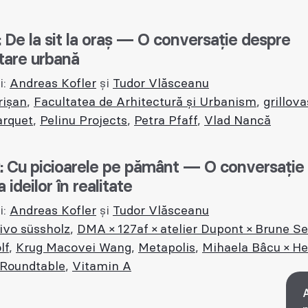
: De la sit la oraș — O conversație despre
tare urbană
i:
Andreas Kofler
și
Tudor Vlăsceanu
rișan
,
Facultatea de Arhitectură și Urbanism
,
grillova
arquet
,
Pelinu Projects
,
Petra Pfaff
,
Vlad Nancă
: Cu picioarele pe pământ — O conversație
ideilor în realitate
i:
Andreas Kofler
și
Tudor Vlăsceanu
tivo süssholz
,
DMA × 127af × atelier Dupont × Brune S
lf
,
Krug Macovei Wang
,
Metapolis
,
Mihaela Bâcu × H
 Roundtable
,
Vitamin A
A