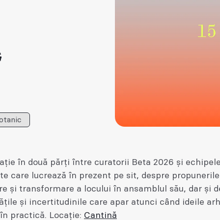
s
otanic
ție în două părți între curatorii Beta 2026 și echipel
te care lucrează în prezent pe sit, despre propunerile
e și transformare a locului în ansamblul său, dar și 
țile și incertitudinile care apar atunci când ideile ar
în practică. Locație:
Cantină