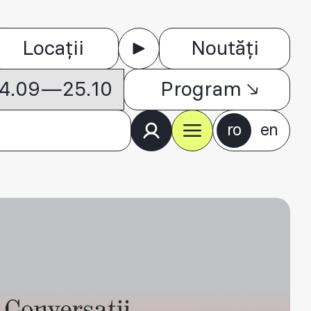
Locații
Noutăți
 04.09—25.10
Program
ro
en