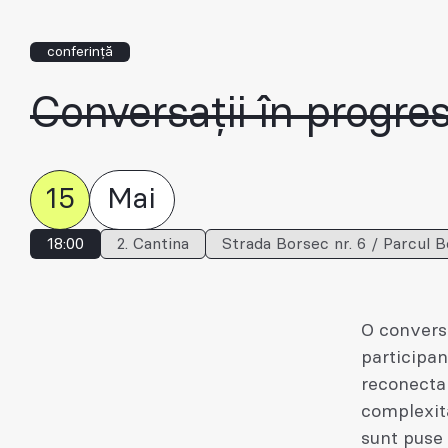
conferință
Conversații în progre
15
Mai
18:00
2. Cantina
Strada Borsec nr. 6 / Parcul B
O conversa
participan
reconectar
complexită
sunt puse 