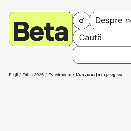
Despre n
Ediții
/
Ediția 2026
/
Evenimente
/
Conversații în progres