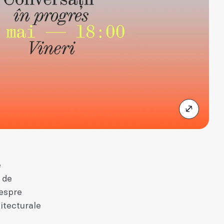
conferință
e
 de
despre
hitecturale
15
Mai