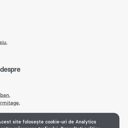
18:00
2. Cantina
Strada Borsec nr. 6 / Parcul Botanic
siu
,
 despre
eban
,
ermitage
,
cest site folosește cookie-uri de Analytics