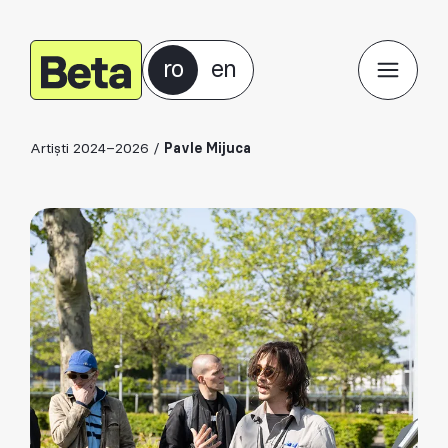
ro
en
Artiști 2024–2026
/
Pavle Mijuca