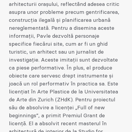
arhitecturii orașului, reflectând adesea critic
asupra unor probleme precum gentrificarea,
construcția ilegală și planificarea urbană
nereglementată. Pentru a disemina aceste
informații, Pavle dezvoltă personaje
specifice fiecărui site, cum ar fi un ghid
turistic, un arhitect sau un jurnalist de
investigație. Aceste imitații sunt dezvoltate
ca piese performative. În plus, el produce
obiecte care servesc drept instrumente și
joacă un rol performativ în practica sa. Este
licențiat în Arte Plastice de la Universitatea
de Arte din Zurich (ZHdK). Pentru proiectul
său de absolvire a licenței „Full of new
beginnings”, a primit Premiul Grant de
licență. El a absolvit recent masterul în
arhitectură de interior de la Studio for