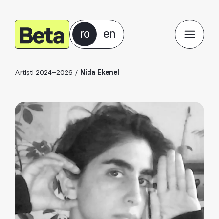
ro
en
Artiști 2024–2026
/
Nida Ekenel