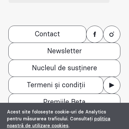
Contact
Newsletter
Nucleul de susținere
Termeni și condiții
Premiile Beta
Acest site folosește cookie-uri de Analytics
© Bienala timișoreană de arhitectură Beta
pentru măsurarea traficului. Consultați
politica
2016 - 2026. All rights reserved.
noastră de utilizare cookies
.