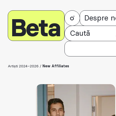
Despre n
Artiști 2024–2026
/
New Affiliates