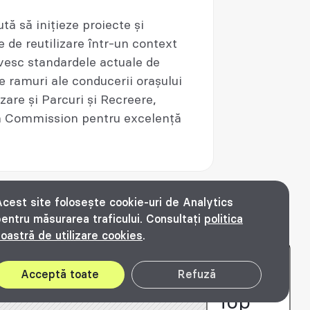
tă să inițieze proiecte și
 de reutilizare într-un context
ivesc standardele actuale de
e ramuri ale conducerii orașului
are și Parcuri și Recreere,
gn Commission pentru excelență
cest site folosește cookie-uri de Analytics
entru măsurarea traficului. Consultați
politica
oastră de utilizare cookies
.
© Bienala timișoreană de arhitectură Beta
2016 - 2026. All rights reserved.
Acceptă toate
Refuză
Top