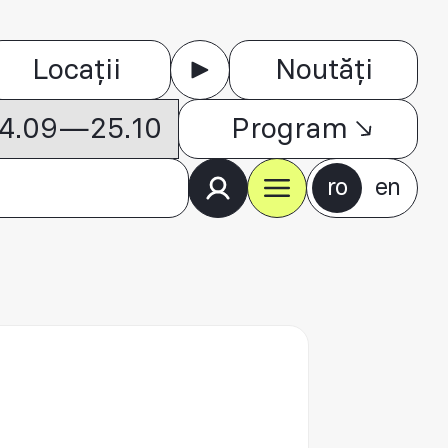
Locații
Noutăți
 04.09—25.10
Program
ro
en