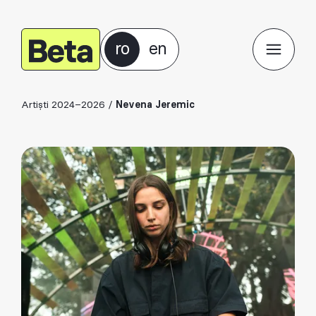
ro
en
Artiști 2024–2026
/
Nevena Jeremic