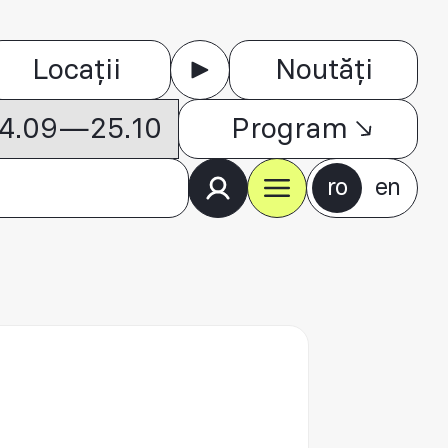
Locații
Noutăți
 04.09—25.10
Program
ro
en