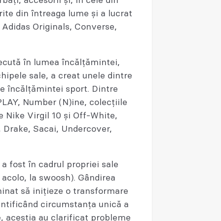
ați, accesorii și, în cele din
ite din întreaga lume și a lucrat
 Adidas Originals, Converse,
ecută în lumea încălțămintei,
hipele sale, a creat unele dintre
 încălțămintei sport. Dintre
AY, Number (N)ine, colecțiile
e Nike Virgil 10 și Off-White,
 Drake, Sacai, Undercover,
 fost în cadrul propriei sale
t acolo, la swoosh). Gândirea
minat să inițieze o transformare
entificând circumstanța unică a
e, aceștia au clarificat probleme