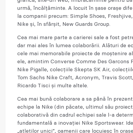
grafică, site-uri web, îmbrăcăminte pentru bărb
urmă, încălțăminte. A locuit în șase orașe difer
la companii precum: Simple Shoes, Freshjive,
Nike și, în sfârșit, New Guards Group.
Cea mai mare parte a carierei sale a fost petr
dar mai ales în lumea colaborării. Alături de ec
cele mai memorabile proiecte de moștenire ale
ele, amintim Converse Comme Des Garcons PL
Nike Pigalle, colecțiile Skepta SK Air, colecțiil
Tom Sachs Nike Craft, Acronym, Travis Scott,
Ricardo Tisci și multe altele.
Cea mai bună colaborare a sa până în prezent a
echipe la Nike (din păcate, ultimul său proiec
colaborativă din cadrul echipei sale l-a deter
fundamentală a inovației Nike Sportswear. Id
„atleților unici”, oamenii care locuiesc în oraș