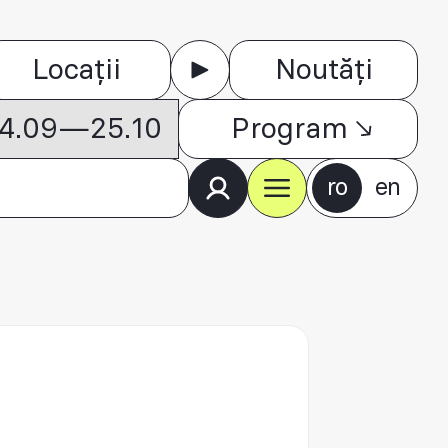
Locații
Noutăți
 04.09—25.10
Program
ro
en