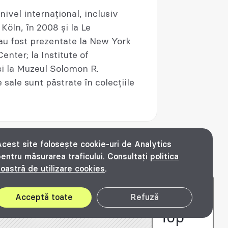
nivel internațional, inclusiv
Köln, în 2008 și la Le
 au fost prezentate la New York
nter; la Institute of
i la Muzeul Solomon R.
sale sunt păstrate în colecțiile
cest site folosește cookie-uri de Analytics
entru măsurarea traficului. Consultați
politica
oastră de utilizare cookies
.
© Bienala timișoreană de arhitectură Beta
2016 - 2026. All rights reserved.
Acceptă toate
Refuză
Top