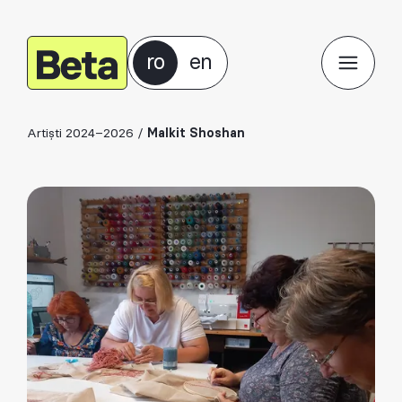
ro
en
Artiști 2024–2026
/
Malkit Shoshan