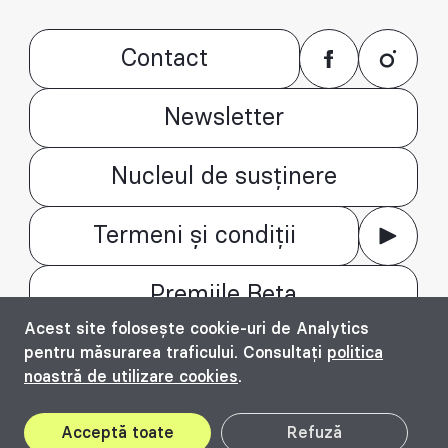
Contact
Newsletter
Nucleul de susținere
Termeni și condiții
Premiile Beta
Acest site folosește cookie-uri de Analytics
© Bienala timișoreană de arhitectură Beta
pentru măsurarea traficului. Consultați
politica
2016 - 2026. All rights reserved.
noastră de utilizare cookies
.
Top
Acceptă toate
Refuză