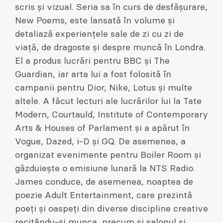
scris și vizual. Seria sa în curs de desfășurare,
New Poems, este lansată în volume și
detaliază experiențele sale de zi cu zi de
viață, de dragoste și despre muncă în Londra.
El a produs lucrări pentru BBC și The
Guardian, iar arta lui a fost folosită în
campanii pentru Dior, Nike, Lotus și multe
altele. A făcut lecturi ale lucrărilor lui la Tate
Modern, Courtauld, Institute of Contemporary
Arts & Houses of Parlament și a apărut în
Vogue, Dazed, i-D și GQ. De asemenea, a
organizat evenimente pentru Boiler Room și
găzduiește o emisiune lunară la NTS Radio.
James conduce, de asemenea, noaptea de
poezie Adult Entertainment, care prezintă
poeți și oaspeți din diverse discipline creative
recitându-și munca, precum și salonul și