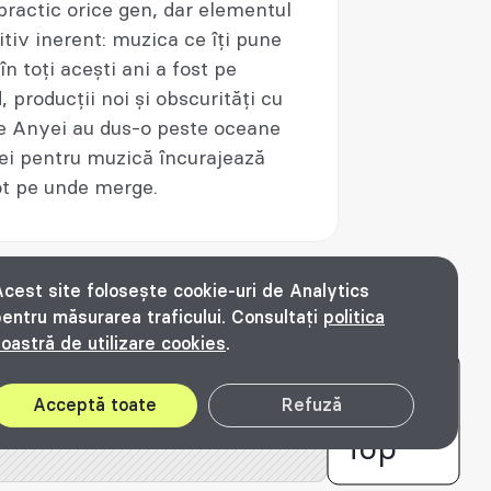
practic orice gen, dar elementul
tiv inerent: muzica ce îți pune
 toți acești ani a fost pe
producții noi și obscurități cu
le Anyei au dus-o peste oceane
 ei pentru muzică încurajează
ot pe unde merge.
cest site folosește cookie-uri de Analytics
entru măsurarea traficului. Consultați
politica
oastră de utilizare cookies
.
© Bienala timișoreană de arhitectură Beta
2016 - 2026. All rights reserved.
Acceptă toate
Refuză
Top