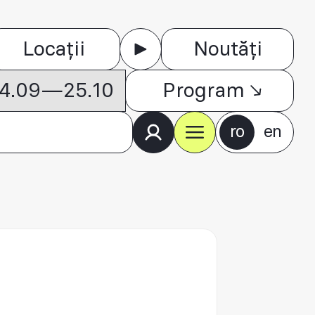
Locații
Noutăți
 04.09—25.10
Program
ro
en