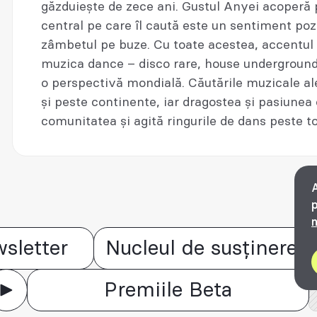
găzduiește de zece ani. Gustul Anyei acoperă 
central pe care îl caută este un sentiment pozi
zâmbetul pe buze. Cu toate acestea, accentul în
muzica dance – disco rare, house underground, 
o perspectivă mondială. Căutările muzicale a
și peste continente, iar dragostea și pasiunea
comunitatea și agită ringurile de dans peste t
A
p
n
sletter
Nucleul de susținere
Premiile Beta