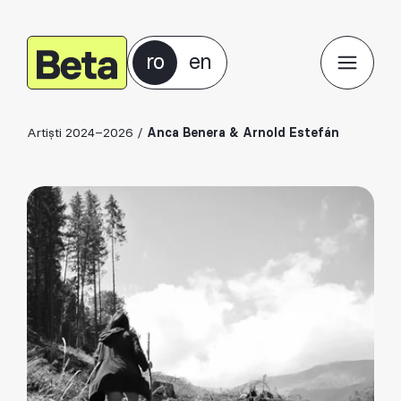
ro
en
Artiști 2024–2026
/
Anca Benera & Arnold Estefán